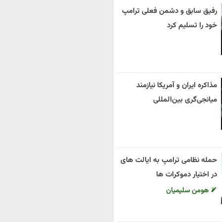
رفیق سابق و دشمن فعلی ترامپ
خود را تسلیم کرد
مذاکره ایران و آمریکا نیازمند
میانجی‌گری بین‌المللی
حمله نظامی ترامپ به ایالت های
در اختیار دموکرات ها
هومن سلیمیان