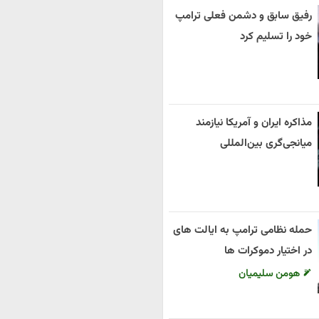
رفیق سابق و دشمن فعلی ترامپ
خود را تسلیم کرد
مذاکره ایران و آمریکا نیازمند
میانجی‌گری بین‌المللی
حمله نظامی ترامپ به ایالت های
در اختیار دموکرات ها
هومن سلیمیان