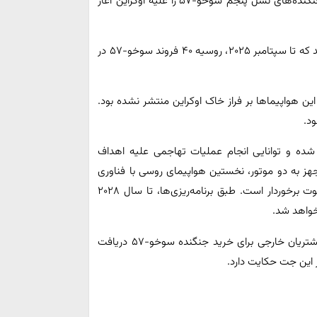
به نقل از تسنیم ارتش روسیه در روزهای اخیر استفاده از جنگنده‌های نسل پنجم سوخو-۵۷ را علیه اوکراین آغاز
منابع هوانوردی امروز دوشنبه با اعلام این موضوع عنوان کردند که تا سپتامبر ۲۰۲۵، روسیه ۴۰ فروند سوخو-۵۷ در
ین هواپیماها بر فراز خاک اوکراین منتشر نشده بود.
یی طراحی شده و توانایی انجام عملیات تهاجمی علیه اهداف
جهز به دو موتور، نخستین هواپیمای روسی با فناوری
رادارگریز محسوب می‌شود و از قابلیت پرواز با سرعت فرا صوت برخوردار است. طبق برنامه‌ریزی‌ها، تا سال ۲۰۲۸
روسیه برای همکاری‌های فنی-نظامی شماری درخواست از مشتریان خارجی برای خرید جنگنده سوخو-۵۷ دریافت
ز این جت حکایت دارد.