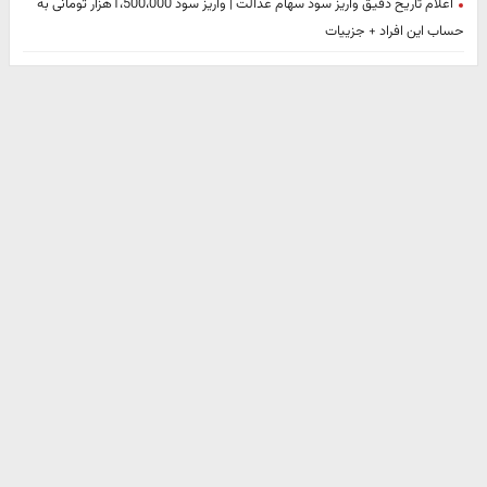
اعلام تاریخ دقیق واریز سود سهام عدالت | واریز سود 1،500،000هزار تومانی به
حساب این افراد + جزییات