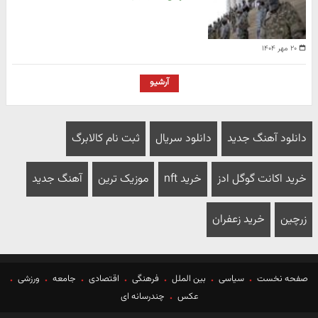
۲۰ مهر ۱۴۰۴
آرشیو
دانلود آهنگ جدید
دانلود سریال
ثبت نام کالابرگ
خرید اکانت گوگل ادز
خرید nft
موزیک ترین
آهنگ جدید
زرچین
خرید زعفران
صفحه نخست
سیاسی
بین الملل
فرهنگی
اقتصادی
جامعه
ورزشی
عکس
چندرسانه ای