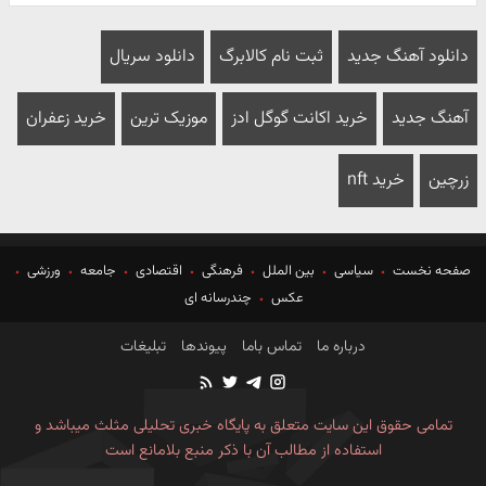
دانلود آهنگ جدید
ثبت نام کالابرگ
دانلود سریال
آهنگ جدید
خرید اکانت گوگل ادز
موزیک ترین
خرید زعفران
زرچین
خرید nft
صفحه نخست
سیاسی
بین الملل
فرهنگی
اقتصادی
جامعه
ورزشی
عکس
چندرسانه ای
درباره ما
تماس باما
پیوندها
تبلیغات
تمامی حقوق این سایت متعلق به پایگاه خبری تحلیلی مثلث میباشد و
استفاده از مطالب آن با ذکر منبع بلامانع است