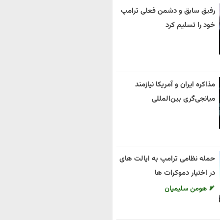
رفیق سابق و دشمن فعلی ترامپ
خود را تسلیم کرد
مذاکره ایران و آمریکا نیازمند
میانجی‌گری بین‌المللی
حمله نظامی ترامپ به ایالت های
در اختیار دموکرات ها
هومن سلیمیان