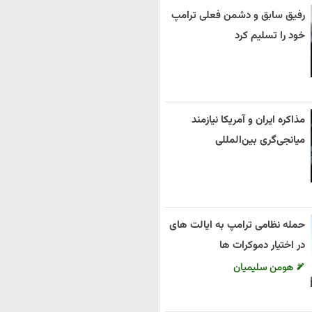
رفیق سابق و دشمن فعلی ترامپ
خود را تسلیم کرد
مذاکره ایران و آمریکا نیازمند
میانجی‌گری بین‌المللی
حمله نظامی ترامپ به ایالت های
در اختیار دموکرات ها
هومن سلیمیان