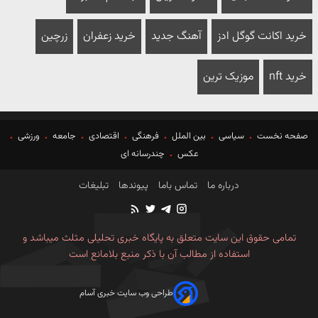
خرید اکانت گوگل ادز
آهنگ جدید
خرید زعفران
زرچین
خرید nft
موزیک ترین
صفحه نخست
سیاسی
بین الملل
فرهنگی
اقتصادی
جامعه
ورزشی
عکس
چندرسانه ای
درباره ما
تماس باما
پیوندها
تبلیغات
تمامی حقوق این سایت متعلق به پایگاه خبری تحلیلی مثلث میباشد و
استفاده از مطالب آن با ذکر منبع بلامانع است
طراحی وب سایت خبری آسام