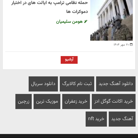
حمله نظامی ترامپ به ایالت های در اختیار
دموکرات ها
هومن سلیمیان
۲۰ مهر ۱۴۰۴
آرشیو
دانلود آهنگ جدید
ثبت نام کالابرگ
دانلود سریال
خرید اکانت گوگل ادز
خرید زعفران
موزیک ترین
زرچین
آهنگ جدید
خرید nft