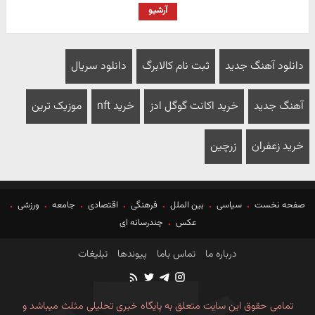
آرشیو
دانلود آهنگ جدید
ثبت نام کالابرگ
دانلود سریال
آهنگ جدید
خرید اکانت گوگل ادز
خرید nft
موزیک ترین
خرید زعفران
زرچین
صفحه نخست
سیاسی
بین الملل
فرهنگی
اقتصادی
جامعه
ورزشی
عکس
چندرسانه ای
درباره ما
تماس باما
پیوندها
تبلیغات
تمامی حقوق این سایت متعلق به پایگاه خبری تحلیلی مثلث میباشد و