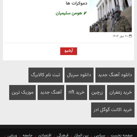
دموکرات ها
هومن سلیمیان
۲۰ مهر ۱۴۰۴
آرشیو
دانلود آهنگ جدید
دانلود سریال
ثبت نام کالابرگ
خرید زعفران
زرچین
خرید nft
آهنگ جدید
موزیک ترین
خرید اکانت گوگل ادز
صفحه نخست
سیاسی
بین الملل
فرهنگی
اقتصادی
جامعه
ورزشی