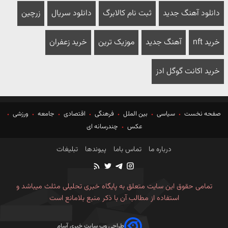
دانلود آهنگ جدید
ثبت نام کالابرگ
دانلود سریال
زرچین
خرید nft
آهنگ جدید
موزیک ترین
خرید زعفران
خرید اکانت گوگل ادز
صفحه نخست
سیاسی
بین الملل
فرهنگی
اقتصادی
جامعه
ورزشی
عکس
چندرسانه ای
درباره ما
تماس باما
پیوندها
تبلیغات
تمامی حقوق این سایت متعلق به پایگاه خبری تحلیلی مثلث میباشد و
استفاده از مطالب آن با ذکر منبع بلامانع است
طراحی وب سایت خبری آسام