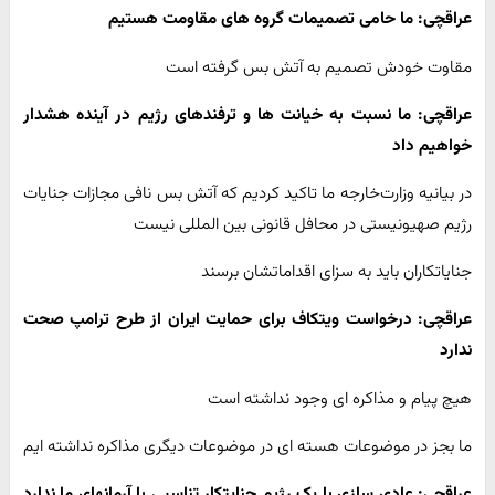
عراقچی: ما حامی تصمیمات گروه های مقاومت هستیم
مقاوت خودش تصمیم به آتش بس گرفته است
عراقچی: ما نسبت به خیانت ها و ترفندهای رژیم در آینده هشدار
خواهیم داد
در بیانیه وزارت‌خارجه ما تاکید کردیم که آتش بس نافی مجازات جنایات
رژیم صهیونیستی در محافل قانونی بین المللی نیست
جنایاتکاران باید به سزای اقداماتشان برسند
عراقچی: درخواست ویتکاف برای حمایت ایران از طرح ترامپ صحت
ندارد
هیچ پیام و مذاکره ای وجود نداشته است
ما بجز در موضوعات هسته ای در موضوعات دیگری مذاکره نداشته ایم
عراقچی: عادی سازی با یک رژیم جنایتکار تناسبی با آرمانهای ما ندارد