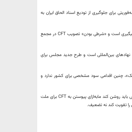
ریتی برای جلوگیری از تودیع اسناد الحاق ایران به
سلیمی گفت این طرح با امضای جمعی از نمایندگان درحال پیگیری است و «شرطی بودن» تصویب CFT در مجمع
ه نهادهای بین‌المللی است و طرح جدید مجلس برای
بک»، چنین اقدامی سود مشخصی برای کشور ندارد و
سلیمی گفته: تصویب‌کنندگان لوایح FATF در مجمع تشخیص باید روشن کند مابه‌ازای پیوستن به CFT برای ملت
 را تقویت کند نه تضعیف.