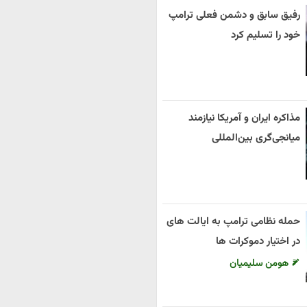
رفیق سابق و دشمن فعلی ترامپ
خود را تسلیم کرد
مذاکره ایران و آمریکا نیازمند
میانجی‌گری بین‌المللی
حمله نظامی ترامپ به ایالت های
در اختیار دموکرات ها
هومن سلیمیان