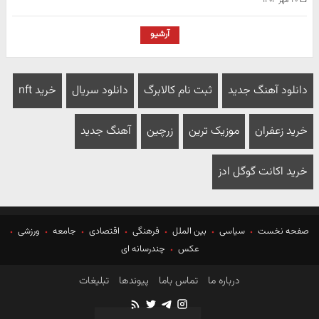
۲۰ مهر ۱۴۰۴
آرشیو
دانلود آهنگ جدید
ثبت نام کالابرگ
دانلود سریال
خرید nft
خرید زعفران
موزیک ترین
زرچین
آهنگ جدید
خرید اکانت گوگل ادز
صفحه نخست
سیاسی
بین الملل
فرهنگی
اقتصادی
جامعه
ورزشی
عکس
چندرسانه ای
درباره ما
تماس باما
پیوندها
تبلیغات