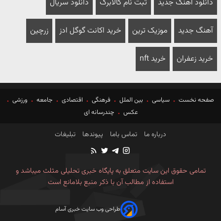
دانلود آهنگ جدید
ثبت نام کالابرگ
دانلود سریال
آهنگ جدید
موزیک ترین
خرید اکانت گوگل ادز
زرچین
خرید زعفران
خرید nft
صفحه نخست
سیاسی
بین الملل
فرهنگی
اقتصادی
جامعه
ورزشی
عکس
چندرسانه ای
درباره ما
تماس باما
پیوندها
تبلیغات
تمامی حقوق این سایت متعلق به پایگاه خبری تحلیلی مثلث میباشد و
استفاده از مطالب آن با ذکر منبع بلامانع است
طراحی وب سایت خبری آسام