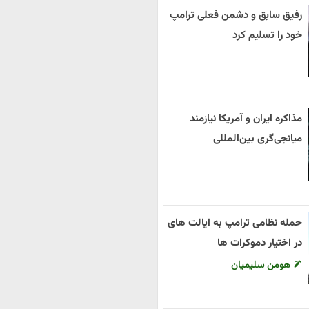
رفیق سابق و دشمن فعلی ترامپ
خود را تسلیم کرد
مذاکره ایران و آمریکا نیازمند
میانجی‌گری بین‌المللی
حمله نظامی ترامپ به ایالت های
در اختیار دموکرات ها
هومن سلیمیان