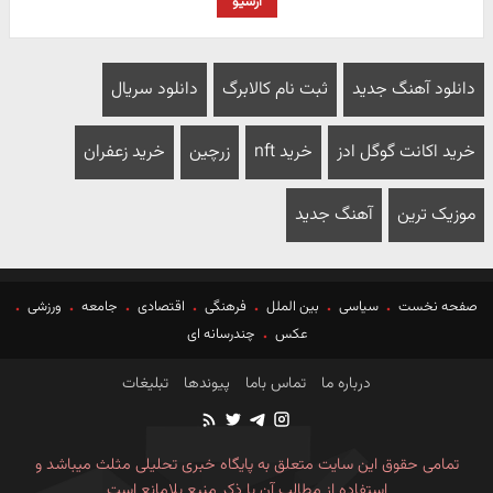
آرشیو
دانلود آهنگ جدید
ثبت نام کالابرگ
دانلود سریال
خرید اکانت گوگل ادز
خرید nft
زرچین
خرید زعفران
موزیک ترین
آهنگ جدید
صفحه نخست
سیاسی
بین الملل
فرهنگی
اقتصادی
جامعه
ورزشی
عکس
چندرسانه ای
درباره ما
تماس باما
پیوندها
تبلیغات
تمامی حقوق این سایت متعلق به پایگاه خبری تحلیلی مثلث میباشد و
استفاده از مطالب آن با ذکر منبع بلامانع است