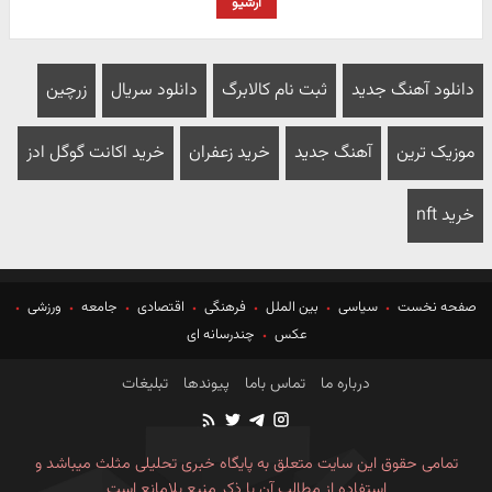
آرشیو
دانلود آهنگ جدید
ثبت نام کالابرگ
دانلود سریال
زرچین
موزیک ترین
آهنگ جدید
خرید زعفران
خرید اکانت گوگل ادز
خرید nft
صفحه نخست
سیاسی
بین الملل
فرهنگی
اقتصادی
جامعه
ورزشی
عکس
چندرسانه ای
درباره ما
تماس باما
پیوندها
تبلیغات
تمامی حقوق این سایت متعلق به پایگاه خبری تحلیلی مثلث میباشد و
استفاده از مطالب آن با ذکر منبع بلامانع است