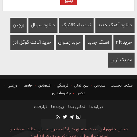
آرشیو
دانلود آهنگ جدید
ثبت نام کالابرگ
دانلود سریال
زرچین
خرید nft
آهنگ جدید
خرید زعفران
خرید اکانت گوگل ادز
موزیک ترین
صفحه نخست
سیاسی
بین الملل
فرهنگی
اقتصادی
جامعه
ورزشی
عکس
چندرسانه ای
درباره ما
تماس باما
پیوندها
تبلیغات
تمامی حقوق این سایت متعلق به پایگاه خبری تحلیلی مثلث میباشد و
استفاده از مطالب آن با ذکر منبع بلامانع است