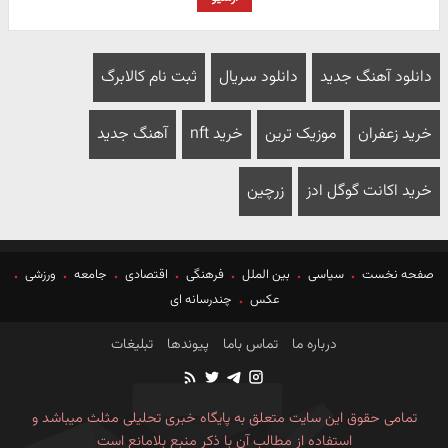
دانلود آهنگ جدید
دانلود سریال
ثبت نام کالابرگ
خرید زعفران
موزیک ترین
خرید nft
آهنگ جدید
خرید اکانت گوگل ادز
زرچین
صفحه نخست
سیاسی
بین الملل
فرهنگی
اقتصادی
جامعه
ورزشی
عکس
چندرسانه ای
درباره ما
تماس باما
پیوندها
تبلیغات
تمامی حقوق این سایت متعلق به پایگاه خبری تحلیلی مثلث میباشد و
استفاده از مطالب آن با ذکر منبع بلامانع است