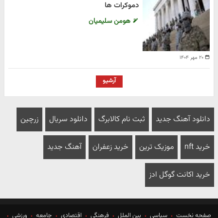
دموکرات ها
هومن سلیمیان
۲۰ مهر ۱۴۰۴
آرشیو
دانلود آهنگ جدید
ثبت نام کالابرگ
دانلود سریال
زرچین
خرید nft
موزیک ترین
خرید زعفران
آهنگ جدید
خرید اکانت گوگل ادز
صفحه نخست
سیاسی
بین الملل
فرهنگی
اقتصادی
جامعه
ورزشی