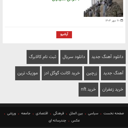
۲۰ مهر ۱۴۰۴
آرشیو
دانلود آهنگ جدید
دانلود سریال
ثبت نام کالابرگ
آهنگ جدید
زرچین
خرید اکانت گوگل ادز
موزیک ترین
خرید زعفران
خرید nft
صفحه نخست
سیاسی
بین الملل
فرهنگی
اقتصادی
جامعه
ورزشی
عکس
چندرسانه ای