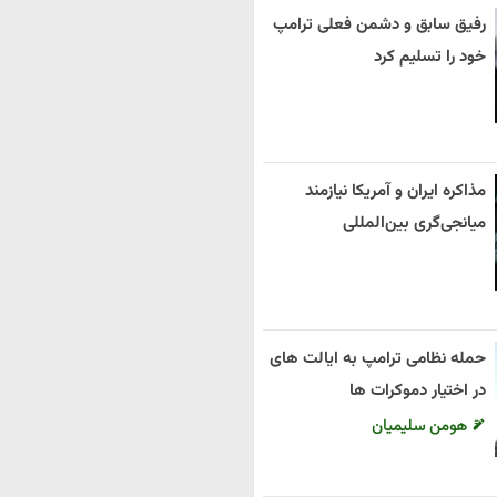
رفیق سابق و دشمن فعلی ترامپ
خود را تسلیم کرد
مذاکره ایران و آمریکا نیازمند
میانجی‌گری بین‌المللی
حمله نظامی ترامپ به ایالت های
در اختیار دموکرات ها
هومن سلیمیان