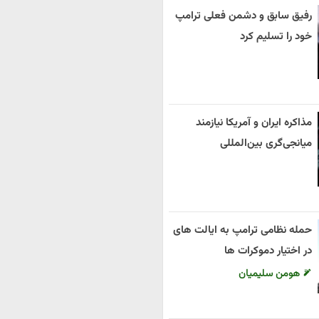
رفیق سابق و دشمن فعلی ترامپ
خود را تسلیم کرد
مذاکره ایران و آمریکا نیازمند
میانجی‌گری بین‌المللی
حمله نظامی ترامپ به ایالت های
در اختیار دموکرات ها
هومن سلیمیان