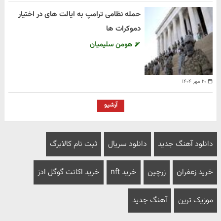
حمله نظامی ترامپ به ایالت های در اختیار
دموکرات ها
هومن سلیمیان
۲۰ مهر ۱۴۰۴
آرشیو
دانلود آهنگ جدید
دانلود سریال
ثبت نام کالابرگ
خرید زعفران
زرچین
خرید nft
خرید اکانت گوگل ادز
موزیک ترین
آهنگ جدید