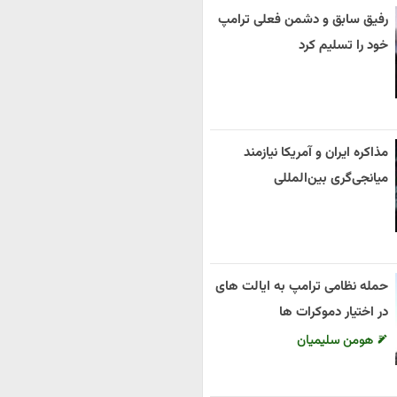
رفیق سابق و دشمن فعلی ترامپ
خود را تسلیم کرد
مذاکره ایران و آمریکا نیازمند
میانجی‌گری بین‌المللی
حمله نظامی ترامپ به ایالت های
در اختیار دموکرات ها
هومن سلیمیان