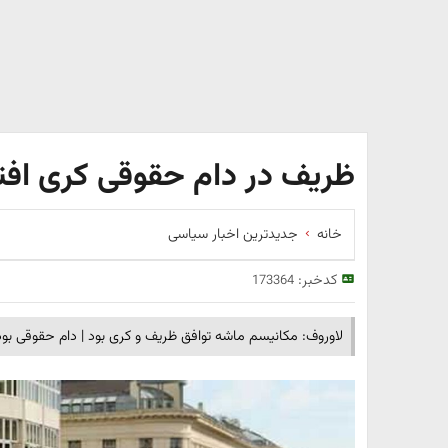
ظریف در دام حقوقی کری افت
خانه
جدیدترین اخبار سیاسی
کدخبر:
173364
لاوروف: مکانیسم ماشه توافق ظریف و کری بود | دام حقوقی بود 