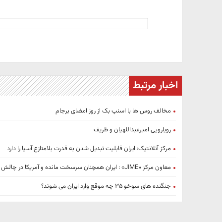
اخبار مرتبط
مخالف روس ها با اسنپ بک از روز امضای برجام
رویارویی امیرعبداللهیان و ظریف
مرکز آتلانتیک: ایران قابلیت تبدیل شدن به قدرت بلامنازع آسیا را دارد
معاون مرکز «JIME» : ایران همچنان سرسخت مانده و آمریکا در چالش دیپلماسی یا جنگ
جنگنده های سوخو ۳۵ چه موقع وارد ایران می شوند؟