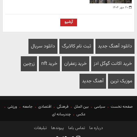
۲۰ مهر ۱۴۰۴
آرشیو
دانلود آهنگ جدید
ثبت نام کالابرگ
دانلود سریال
خرید اکانت گوگل ادز
خرید زعفران
خرید nft
زرچین
موزیک ترین
آهنگ جدید
صفحه نخست
سیاسی
بین الملل
فرهنگی
اقتصادی
جامعه
ورزشی
عکس
چندرسانه ای
درباره ما
تماس باما
پیوندها
تبلیغات