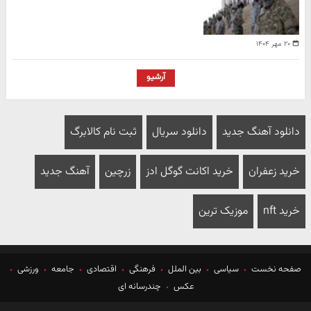
۲۰ مهر ۱۴۰۴
آرشیو
دانلود آهنگ جدید
دانلود سریال
ثبت نام کالابرگ
خرید زعفران
خرید اکانت گوگل ادز
زرچین
آهنگ جدید
خرید nft
موزیک ترین
صفحه نخست
سیاسی
بین الملل
فرهنگی
اقتصادی
جامعه
ورزشی
عکس
چندرسانه ای