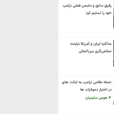
رفیق سابق و دشمن فعلی ترامپ
خود را تسلیم کرد
مذاکره ایران و آمریکا نیازمند
میانجی‌گری بین‌المللی
حمله نظامی ترامپ به ایالت های
در اختیار دموکرات ها
هومن سلیمیان