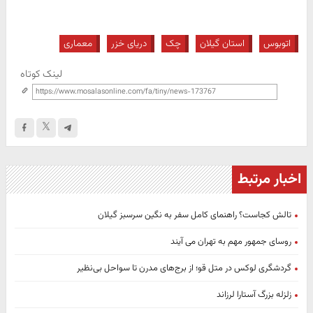
اتوبوس
استان گیلان
چک
دریای خزر
معماری
لینک کوتاه
اخبار مرتبط
تالش کجاست؟ راهنمای کامل سفر به نگین سرسبز گیلان
روسای جمهور مهم به تهران می آیند
گردشگری لوکس در متل قو؛ از برج‌های مدرن تا سواحل بی‌نظیر
زلزله بزرگ آستارا لرزاند