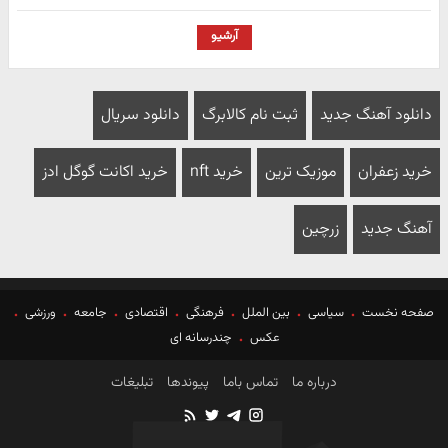
آرشیو
دانلود آهنگ جدید
ثبت نام کالابرگ
دانلود سریال
خرید زعفران
موزیک ترین
خرید nft
خرید اکانت گوگل ادز
آهنگ جدید
زرچین
صفحه نخست
سیاسی
بین الملل
فرهنگی
اقتصادی
جامعه
ورزشی
عکس
چندرسانه ای
درباره ما
تماس باما
پیوندها
تبلیغات