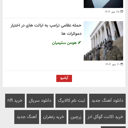
۲۵ مهر ۱۴۰۴
حمله نظامی ترامپ به ایالت های در اختیار
دموکرات ها
هومن سلیمیان
۲۰ مهر ۱۴۰۴
آرشیو
دانلود آهنگ جدید
ثبت نام کالابرگ
دانلود سریال
خرید nft
خرید اکانت گوگل ادز
زرچین
خرید زعفران
آهنگ جدید