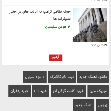
حمله نظامی ترامپ به ایالت های در اختیار
دموکرات ها
هومن سلیمیان
۲۰ مهر ۱۴۰۴
آرشیو
دانلود آهنگ جدید
ثبت نام کالابرگ
دانلود سریال
موزیک ترین
خرید اکانت گوگل ادز
خرید nft
خرید زعفران
زرچین
آهنگ جدید