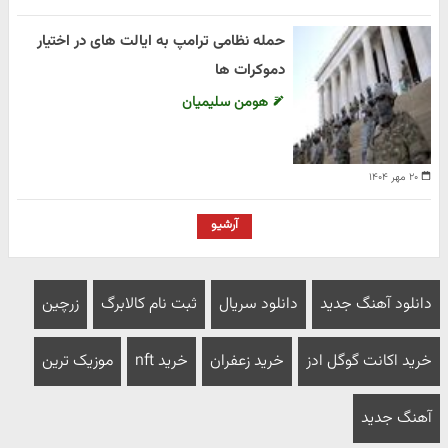
حمله نظامی ترامپ به ایالت های در اختیار
دموکرات ها
هومن سلیمیان
۲۰ مهر ۱۴۰۴
آرشیو
دانلود آهنگ جدید
دانلود سریال
ثبت نام کالابرگ
زرچین
خرید اکانت گوگل ادز
خرید زعفران
خرید nft
موزیک ترین
آهنگ جدید