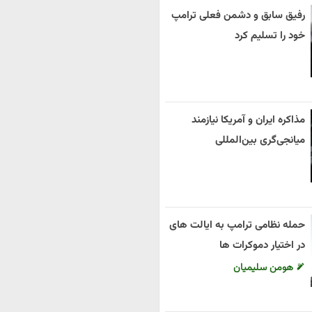
رفیق سابق و دشمن فعلی ترامپ
خود را تسلیم کرد
مذاکره ایران و آمریکا نیازمند
میانجی‌گری بین‌المللی
حمله نظامی ترامپ به ایالت های
در اختیار دموکرات ها
هومن سلیمیان