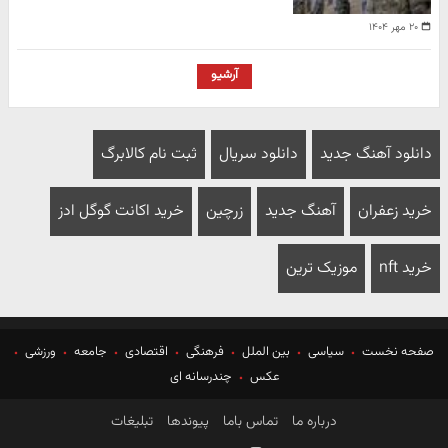
۲۰ مهر ۱۴۰۴
آرشیو
دانلود آهنگ جدید
دانلود سریال
ثبت نام کالابرگ
خرید زعفران
آهنگ جدید
زرچین
خرید اکانت گوگل ادز
خرید nft
موزیک ترین
صفحه نخست
سیاسی
بین الملل
فرهنگی
اقتصادی
جامعه
ورزشی
عکس
چندرسانه ای
درباره ما
تماس باما
پیوندها
تبلیغات