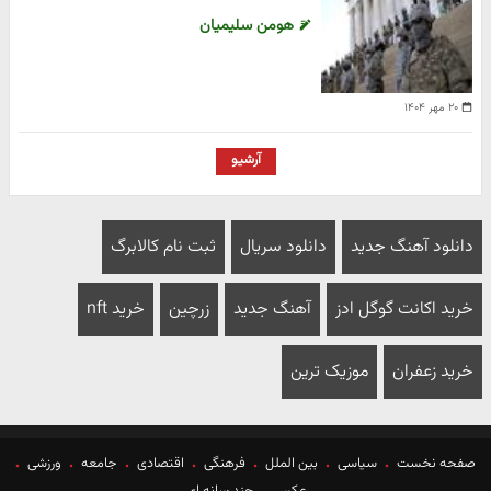
هومن سلیمیان
۲۰ مهر ۱۴۰۴
آرشیو
دانلود آهنگ جدید
دانلود سریال
ثبت نام کالابرگ
خرید اکانت گوگل ادز
آهنگ جدید
زرچین
خرید nft
خرید زعفران
موزیک ترین
صفحه نخست
سیاسی
بین الملل
فرهنگی
اقتصادی
جامعه
ورزشی