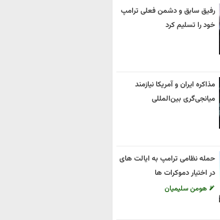
رفیق سابق و دشمن فعلی ترامپ
خود را تسلیم کرد
مذاکره ایران و آمریکا نیازمند
میانجی‌گری بین‌المللی
حمله نظامی ترامپ به ایالت های
در اختیار دموکرات ها
هومن سلیمیان