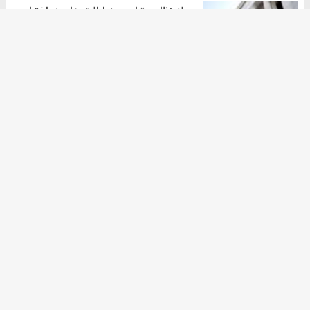
حمله نظامی ترامپ به ایالت های در اختیار
دموکرات ها
هومن سلیمیان
۲۰ مهر ۱۴۰۴
آرشیو
دانلود آهنگ جدید
دانلود سریال
ثبت نام کالابرگ
خرید اکانت گوگل ادز
خرید nft
آهنگ جدید
زرچین
موزیک ترین
خرید زعفران