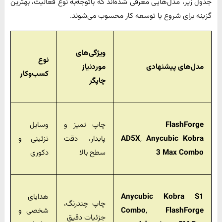
جدول زیر، مدل‌هایی معرفی شده‌اند که باتوجه‌به نوع فعالیت، بهترین
گزینه برای شروع یا توسعه کار محسوب می‌شوند.
ویژگی‌های
نوع
مدل‌های پیشنهادی
موردنیاز
کسب‌وکار
چاپگر
FlashForge
چاپ تمیز و
وسایل
Anycubic Kobra
,
AD5X
پایدار، دقت
تزئینی و
3 Max Combo
سطح بالا
دکوری
Anycubic Kobra S1
هدایای
چاپ چندرنگ،
FlashForge
,
Combo
شخصی و
جزئیات دقیق