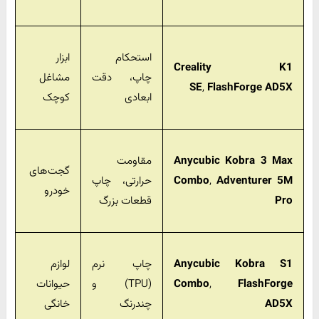
استحکام
ابزار
Creality K1
چاپ، دقت
مشاغل
SE
,
FlashForge AD5X
ابعادی
کوچک
Anycubic Kobra 3 Max
مقاومت
گجت‌های
Adventurer 5M
,
Combo
حرارتی، چاپ
خودرو
Pro
قطعات بزرگ
Anycubic Kobra S1
چاپ نرم
لوازم
FlashForge
,
Combo
(TPU) و
حیوانات
AD5X
چندرنگ
خانگی