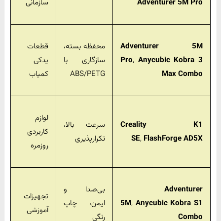
Adventurer 5M Pro
سازمانی
Adventurer 5M
محفظه بسته،
قطعات
Anycubic Kobra 3
,
Pro
سازگاری با
یدکی
Max Combo
ABS/PETG
کمیاب
لوازم
Creality K1
سرعت بالا،
کاربردی
FlashForge AD5X
,
SE
تکرارپذیری
روزمره
Adventurer
بی‌صدا و
تجهیزات
Anycubic Kobra S1
,
5M
ایمن، چاپ
آموزشی
Combo
رنگی