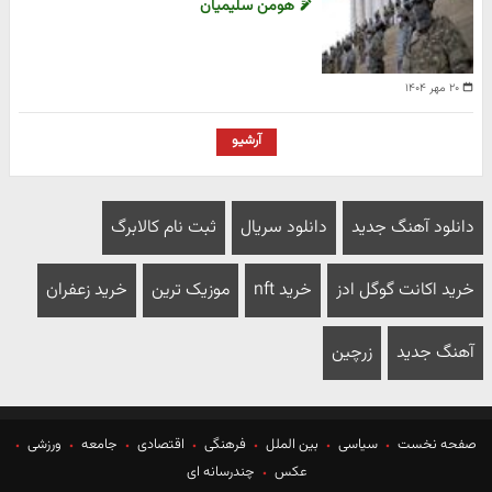
هومن سلیمیان
۲۰ مهر ۱۴۰۴
آرشیو
دانلود آهنگ جدید
دانلود سریال
ثبت نام کالابرگ
خرید اکانت گوگل ادز
خرید nft
موزیک ترین
خرید زعفران
آهنگ جدید
زرچین
صفحه نخست
سیاسی
بین الملل
فرهنگی
اقتصادی
جامعه
ورزشی
عکس
چندرسانه ای