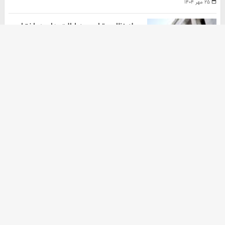
۲۵ مهر ۱۴۰۴
حمله نظامی ترامپ به ایالت های در اختیار
دموکرات ها
هومن سلیمیان
۲۰ مهر ۱۴۰۴
آرشیو
دانلود آهنگ جدید
ثبت نام کالابرگ
دانلود سریال
خرید nft
خرید زعفران
موزیک ترین
خرید اکانت گوگل ادز
آهنگ جدید
زرچین