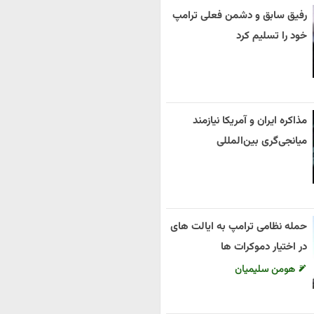
رفیق سابق و دشمن فعلی ترامپ
خود را تسلیم کرد
مذاکره ایران و آمریکا نیازمند
میانجی‌گری بین‌المللی
حمله نظامی ترامپ به ایالت های
در اختیار دموکرات ها
هومن سلیمیان