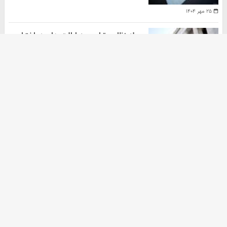
۲۵ مهر ۱۴۰۴
حمله نظامی ترامپ به ایالت های در اختیار
دموکرات ها
هومن سلیمیان
۲۰ مهر ۱۴۰۴
آرشیو
دانلود آهنگ جدید
ثبت نام کالابرگ
دانلود سریال
زرچین
آهنگ جدید
خرید اکانت گوگل ادز
خرید زعفران
خرید nft
موزیک ترین