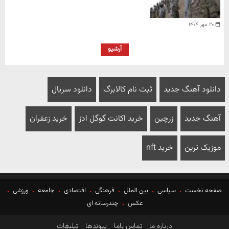
۲۰ مهر ۱۴۰۴
آرشیو
دانلود آهنگ جدید
ثبت نام کالابرگ
دانلود سریال
آهنگ جدید
زرچین
خرید اکانت گوگل ادز
خرید زعفران
موزیک ترین
خرید nft
صفحه نخست
سیاسی
بین الملل
فرهنگی
اقتصادی
جامعه
ورزشی
عکس
چندرسانه ای
درباره ما
تماس باما
پیوندها
تبلیغات