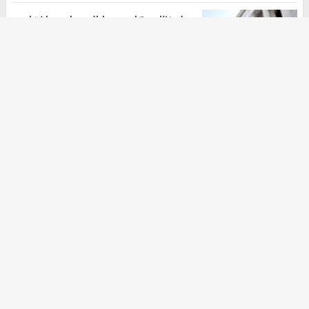
حمله نظامی ترامپ به ایالت های در اختیار
دموکرات ها
هومن سلیمیان
۲۰ مهر ۱۴۰۴
آرشیو
دانلود آهنگ جدید
ثبت نام کالابرگ
دانلود سریال
خرید اکانت گوگل ادز
موزیک ترین
خرید nft
زرچین
آهنگ جدید
خرید زعفران