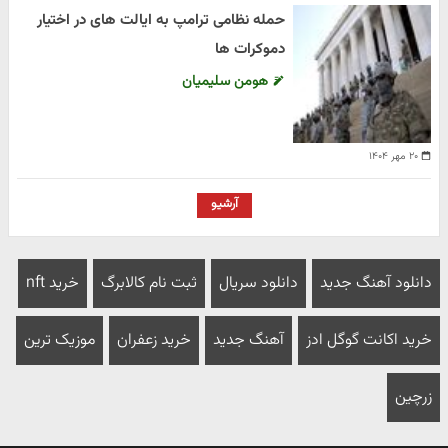
حمله نظامی ترامپ به ایالت های در اختیار
دموکرات ها
هومن سلیمیان
۲۰ مهر ۱۴۰۴
آرشیو
دانلود آهنگ جدید
دانلود سریال
ثبت نام کالابرگ
خرید nft
خرید اکانت گوگل ادز
آهنگ جدید
خرید زعفران
موزیک ترین
زرچین