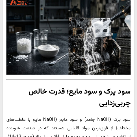
سود پرک و سود مایع؛ قدرت خالص
چربی‌زدایی
سود پرک (NaOH جامد) و سود مایع (NaOH مایع با غلظت‌های
مختلف) از قوی‌ترین مواد قلیایی هستند که در صنعت شوینده
استفاده می‌شوند. این دو ماده به دلیل pH بسیار بالا (حدود 13-14)،