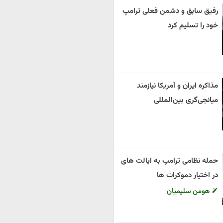
رفیق سابق و دشمن فعلی ترامپ
خود را تسلیم کرد
مذاکره ایران و آمریکا نیازمند
میانجی‌گری بین‌المللی
حمله نظامی ترامپ به ایالت های
در اختیار دموکرات ها
هومن سلیمیان