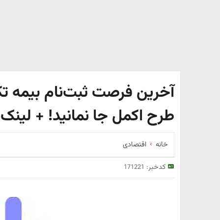
آخرین فرصت ثبت‌نام بیمه تک
طرح اکمل جا نمانید! + لینک
خانه
اقتصادی
کدخبر:
171221