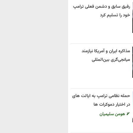
رفیق سابق و دشمن فعلی ترامپ
خود را تسلیم کرد
مذاکره ایران و آمریکا نیازمند
میانجی‌گری بین‌المللی
حمله نظامی ترامپ به ایالت های
در اختیار دموکرات ها
هومن سلیمیان