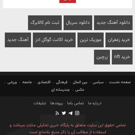
دانلود آهنگ جدید
دانلود سریال
ثبت نام کالابرگ
خرید زعفران
موزیک ترین
خرید اکانت گوگل ادز
آهنگ جدید
خرید nft
زرچین
صفحه نخست
سیاسی
بین الملل
فرهنگی
اقتصادی
جامعه
ورزشی
عکس
چندرسانه ای
درباره ما
تماس باما
پیوندها
تبلیغات
تمامی حقوق این سایت متعلق به پایگاه خبری تحلیلی مثلث میباشد و
استفاده از مطالب آن با ذکر منبع بلامانع است