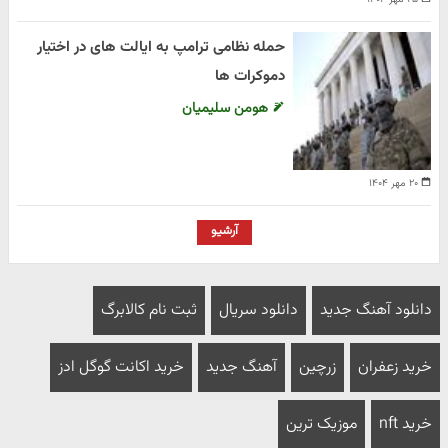
حمله نظامی ترامپ به ایالت های در اختیار
دموکرات ها
هومن سلیمیان
۲۰ مهر ۱۴۰۴
آرشیو
دانلود آهنگ جدید
دانلود سریال
ثبت نام کالابرگ
خرید زعفران
زرچین
آهنگ جدید
خرید اکانت گوگل ادز
خرید nft
موزیک ترین