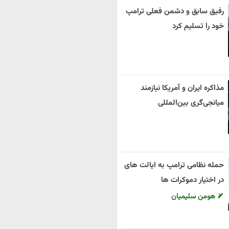
رفیق سابق و دشمن فعلی ترامپ
خود را تسلیم کرد
مذاکره ایران و آمریکا نیازمند
میانجی‌گری بین‌المللی
حمله نظامی ترامپ به ایالت های
در اختیار دموکرات ها
هومن سلیمیان