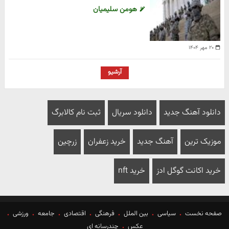
هومن سلیمیان
۲۰ مهر ۱۴۰۴
آرشیو
دانلود آهنگ جدید
دانلود سریال
ثبت نام کالابرگ
موزیک ترین
آهنگ جدید
خرید زعفران
زرچین
خرید اکانت گوگل ادز
خرید nft
صفحه نخست
سیاسی
بین الملل
فرهنگی
اقتصادی
جامعه
ورزشی
عکس
چندرسانه ای